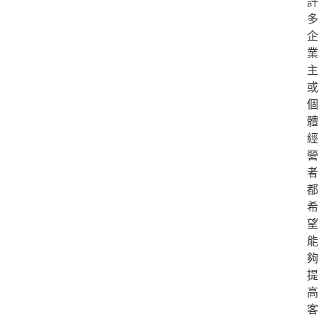
許
多
企
業
主
或
個
體
經
營
者
都
希
望
能
夠
提
高
客