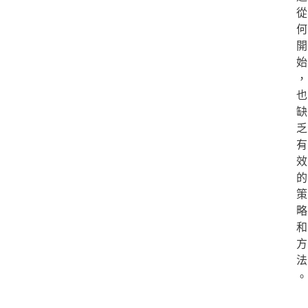
從
何
開
始
，
也
缺
乏
有
效
的
策
略
和
方
法
。