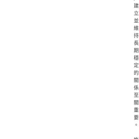
建
立
並
維
持
長
期
穩
定
的
關
係
至
關
重
要
。