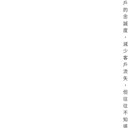
戶
的
忠
誠
度
，
減
少
客
戶
流
失
，
但
往
往
不
知
道