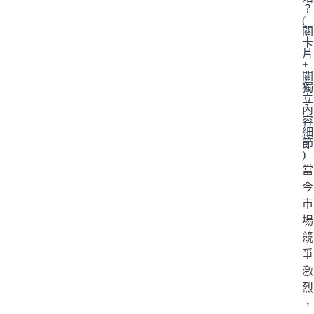
？
(
關
卡
片
+
關
獨
立
內
容
細
節
)
當
今
市
場
競
爭
激
烈
，