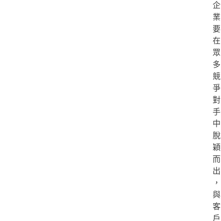
企
業
要
在
眾
多
競
爭
對
手
中
脫
穎
而
出
，
與
客
戶