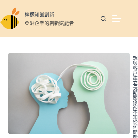
檸檬知識創新
亞洲企業的創新賦能者
想
與
客
戶
建
立
長
期
關
係
卻
不
知
從
何
開
始