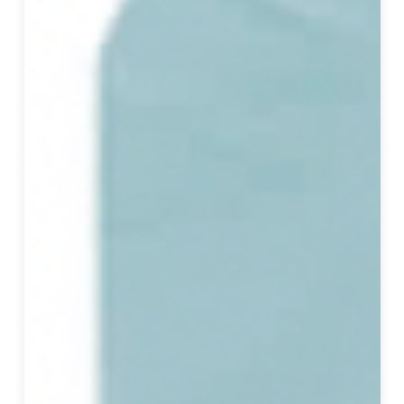
於
守
護
人
與
自
己
、
他
人
、
空
間
、
環
境
與
時
間