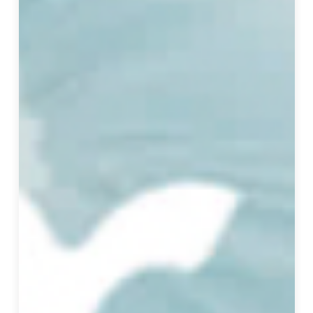
流
程
控
管
」
與
「
危
機
控
管
」
三
大
原
則
，
致
力