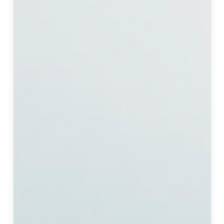
內
設
r
計
i
師
s
｜
元
設
計
創
辦
人
專家背景
為何想找我們合作？
心得收穫