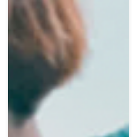
理
系
，
2
0
0
2
年
畢
業
後
，
開
始
跟
隨
父
親
自