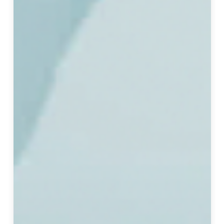
用
者
的
需
求
，
讓
人
回
到
家
中
便
可
展
開
自
己
最