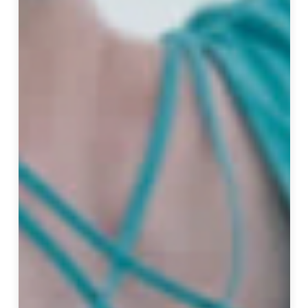
學
建
築
，
並
在
2
0
0
4
年
接
了
第
一
個
室
內
設
計