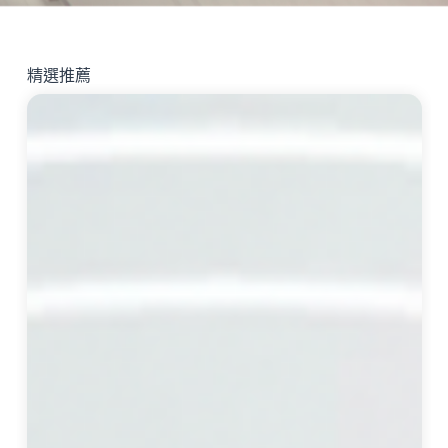
精選推薦
把
我
2
0
幾
年
的
哲
學
觀
，
清
晰
地
講
出
來
了
！
室