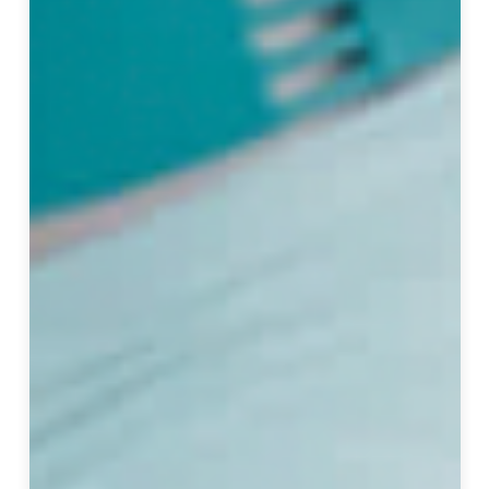
專
注
於
住
宅
設
計
，
堅
持
「
信
任
控
管
」
、
「