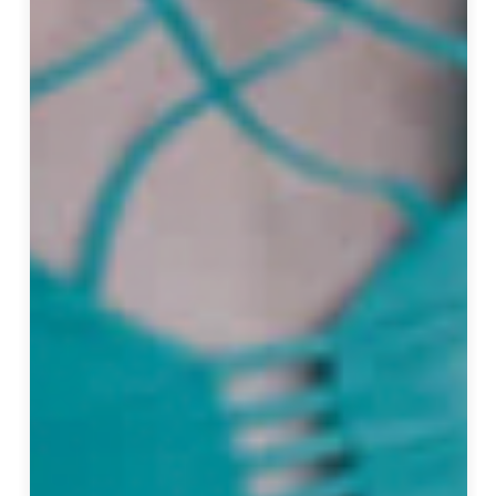
案
。
她
創
立
的
「
元
設
計
｜
王
采
元
工
作
室
」