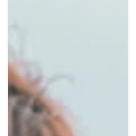
王
采
元
老
師
，
台
北
人
，
畢
業
於
台
灣
大
學
物