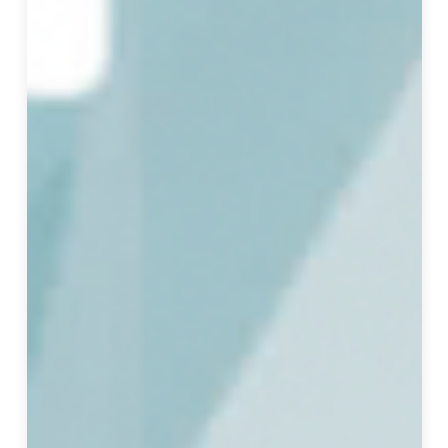
的
五
層
關
係
。
王
老
師
強
調
設
計
應
貼
近
使