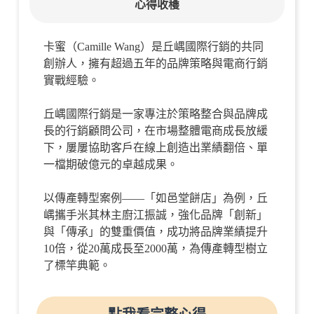
心得收穫
卡蜜（Camille Wang）是丘嵎國際行銷的共同
創辦人，擁有超過五年的品牌策略與電商行銷
實戰經驗。
丘嵎國際行銷是一家專注於策略整合與品牌成
長的行銷顧問公司，在市場整體電商成長放緩
下，
屢屢協助客戶在線上創造出業績翻倍、單
一檔期破億元的卓越成果。
以傳產轉型案例——「
如邑堂餅店」
為例，丘
嵎攜手米其林主廚
江振誠
，強化品牌「創新」
與「傳承」的雙重價值，成功將品牌業績提升
10倍
，從
20萬成長至2000萬
，為傳產轉型樹立
了標竿典範。