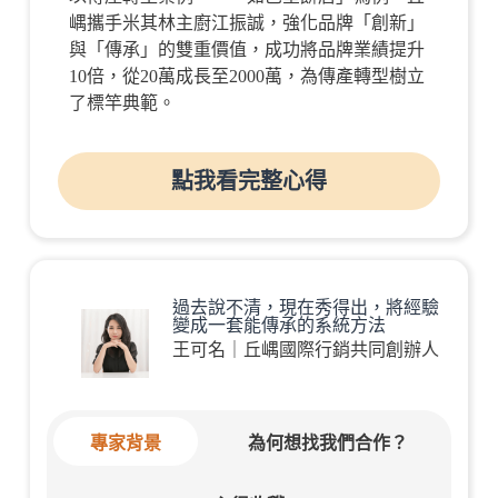
嵎攜手米其林主廚
江振誠
，強化品牌「創新」
與「傳承」的雙重價值，成功將品牌業績提升
10倍
，從
20萬成長至2000萬
，為傳產轉型樹立
了標竿典範。
點我看完整心得
過去說不清，現在秀得出，將經驗
變成一套能傳承的系統方法
王可名｜丘嵎國際行銷共同創辦人
專家背景
為何想找我們合作？