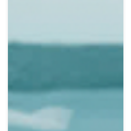
自
然
的
狀
態
。
點
我
看
完
整
心
得