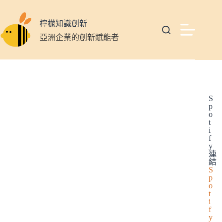
檸檬知識創新
亞洲企業的創新賦能者
S
p
o
t
i
f
y
連
結
S
p
o
t
i
f
y