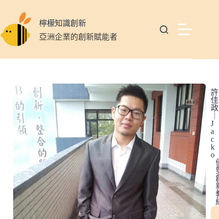
檸檬知識創新
亞洲企業的創新賦能者
許
佳
政
｜
J
a
c
k
o