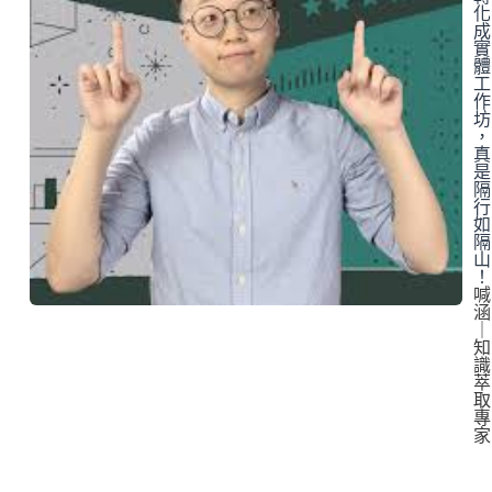
化
成
實
體
工
作
坊
，
真
是
隔
行
如
隔
山
！
喊
涵
｜
知
識
萃
取
專
家