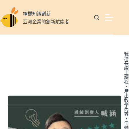
檸檬知識創新
亞洲企業的創新賦能者
我
擅
長
線
上
課
程
、
產
出
教
學
內
容
，
但
轉