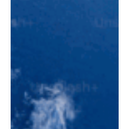
的
方
法
論
系
統
。
預
約
諮
詢