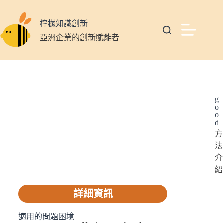
檸檬知識創新
亞洲企業的創新賦能者
g
o
o
d
方
法
介
紹
詳細資訊
適用的問題困境