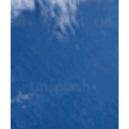
的
實
戰
經
驗
與
隱
性
優
勢
，
進
一
步
打
造
出
專
屬