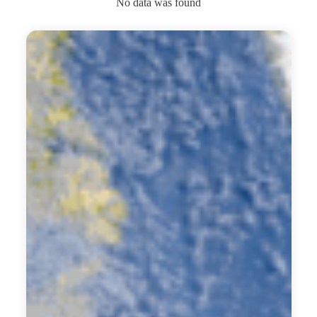
No data was found
U
I
A
T
I
S
獨
O
家
創
優
新
勢
賦
設
能
計
者
教
計
練
劃
計
畫
服務介紹
適用對象
預期成果