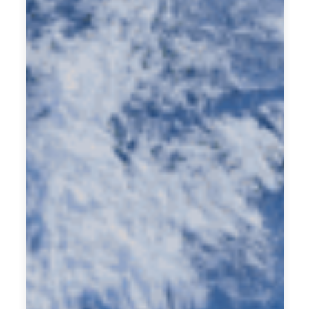
對
談
與
結
構
化
引
導
，
挖
掘
企
業
或
個
人
過
往