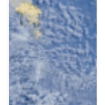
這
是
一
套
為
期
9
0
日
的
教
練
計
劃
，
透
過
深
度