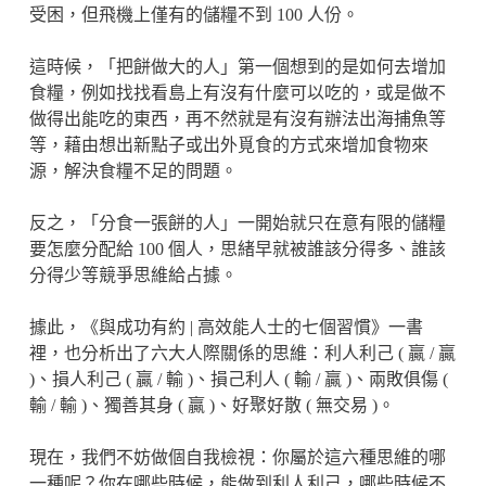
受困，但飛機上僅有的儲糧不到 100 人份。
這時候，「把餅做大的人」第一個想到的是如何去增加
食糧，例如找找看島上有沒有什麼可以吃的，或是做不
做得出能吃的東西，再不然就是有沒有辦法出海捕魚等
等，藉由想出新點子或出外覓食的方式來增加食物來
源，解決食糧不足的問題。
反之，「分食一張餅的人」一開始就只在意有限的儲糧
要怎麼分配給 100 個人，思緒早就被誰該分得多、誰該
分得少等競爭思維給占據。
據此，《與成功有約 | 高效能人士的七個習慣》一書
裡，也分析出了六大人際關係的思維：利人利己 ( 贏 / 贏
)、損人利己 ( 贏 / 輸 )、損己利人 ( 輸 / 贏 )、兩敗俱傷 (
輸 / 輸 )、獨善其身 ( 贏 )、好聚好散 ( 無交易 )。
現在，我們不妨做個自我檢視：你屬於這六種思維的哪
一種呢？你在哪些時候，能做到利人利己，哪些時候不