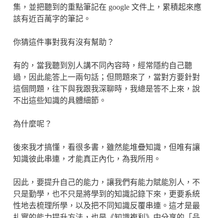
集，並把聽到的重點筆記在 google 文件上，累積起來應
該有近百萬字的筆記。
你猜這件事對我有沒有幫助？
有的，當我聽到別人講不同內容時，經常隱約自己聽
過，因此能答上一兩句話；但問題來了，當對方要針對
這個問題，往下與我跟我深聊時，我總是答不上來，說
不出這些知識的具體細節。
為什麼呢？
後來我才搞懂，看很多書，雖然能堆疊知識，但唯有讓
知識彼此串連，才能真正內化，為我所用。
因此，要提升自己的能力，讓我們有能力賦能別人，不
只是勤學，也不只是將學到的知識記錄下來，更要系統
性地去梳理所學，以及把不同知識反覆串連。這才是最
扎實的能力提升方法，也是《知識複利》中分享的「品