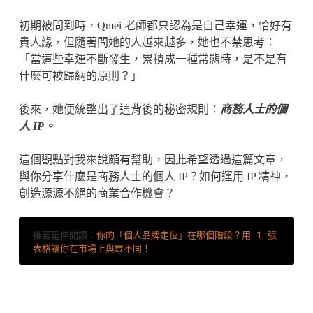
初期被問到時，Qmei 老師都只認為是自己幸運，恰好有
貴人緣，但隨著問她的人越來越多，她也不禁思考：
「當這些幸運不斷發生，累積成一種常態時，是不是有
什麼可被歸納的原則？」
後來，她便統整出了這背後的秘密規則：
商務人士的個
人 IP。
這個觀點對我來說頗有幫助，因此希望透過這篇文章，
與你分享什麼是商務人士的個人 IP？如何運用 IP 精神，
創造源源不絕的商業合作機會？
推薦延伸閱讀：
你的「個人品牌定位」在哪個階段？用 1 張
表格讓你在市場上與眾不同！