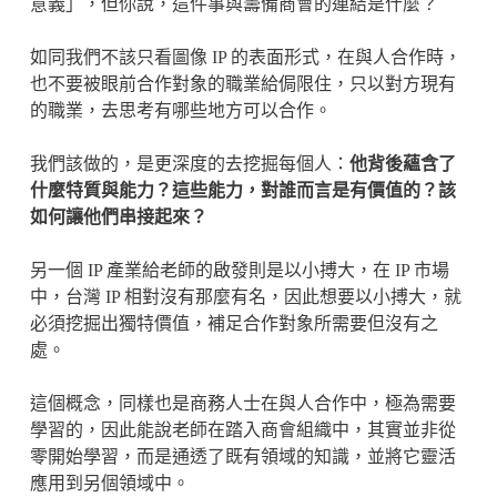
意義」，但你說，這件事與籌備商會的連結是什麼？
如同我們不該只看圖像 IP 的表面形式，在與人合作時，
也不要被眼前合作對象的職業給侷限住，只以對方現有
的職業，去思考有哪些地方可以合作。
我們該做的，是更深度的去挖掘每個人：
他背後蘊含了
什麼特質與能力？這些能力，對誰而言是有價值的？該
如何讓他們串接起來？
另一個 IP 產業給老師的啟發則是以小搏大，在 IP 市場
中，台灣 IP 相對沒有那麼有名，因此想要以小搏大，就
必須挖掘出獨特價值，補足合作對象所需要但沒有之
處。
這個概念，同樣也是商務人士在與人合作中，極為需要
學習的，因此能說老師在踏入商會組織中，其實並非從
零開始學習，而是通透了既有領域的知識，並將它靈活
應用到另個領域中。