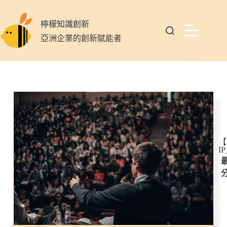
檸檬知識創新
亞洲企業的創新賦能者
【
I
最